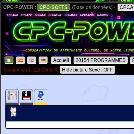
CPC-POWER :
CPC-SOFTS
(Base de données) -
CPCAr
Accueil
20154 PROGRAMMES
Session end : 12h00m00s
Hide picture Sexe : OFF