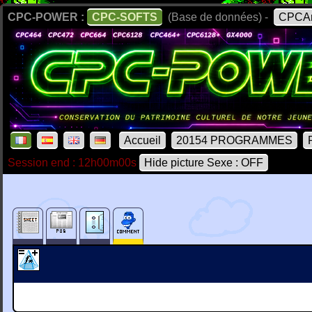
CPC-POWER :
CPC-SOFTS
(Base de données) -
CPCAr
Accueil
20154 PROGRAMMES
Session end : 12h00m00s
Hide picture Sexe : OFF