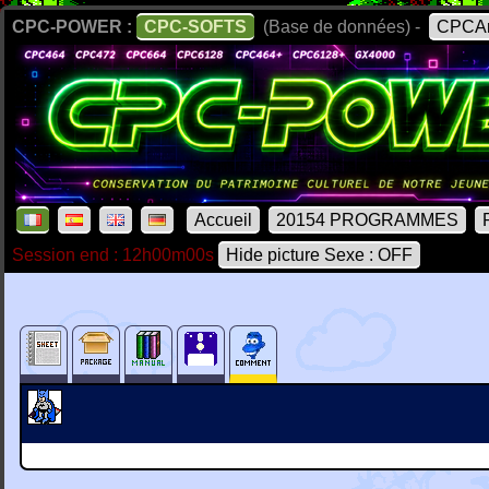
CPC-POWER :
CPC-SOFTS
(Base de données) -
CPCAr
Accueil
20154 PROGRAMMES
Session end : 12h00m00s
Hide picture Sexe : OFF