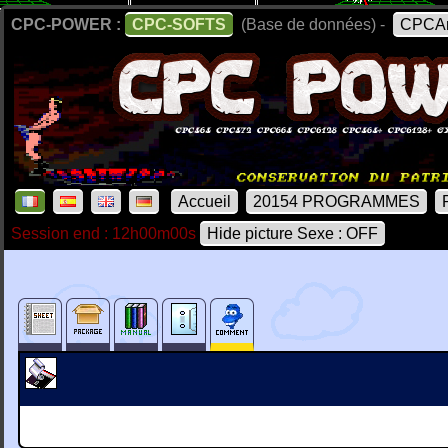
CPC-POWER :
CPC-SOFTS
(Base de données) -
CPCAr
Accueil
20154 PROGRAMMES
Session end : 12h00m00s
Hide picture Sexe : OFF