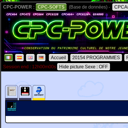
CPC-POWER :
CPC-SOFTS
(Base de données) -
CPCAr
Accueil
20154 PROGRAMMES
Session end : 12h00m00s
Hide picture Sexe : OFF