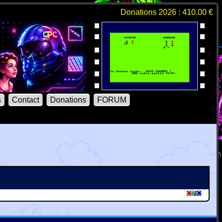
Donations 2026 : 410.00 €
s
Contact
Donations
FORUM