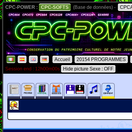
CPC-POWER :
CPC-SOFTS
(Base de données) -
CPCA
Accueil
20154 PROGRAMMES
Session end : 12h00m00s
Hide picture Sexe : OFF