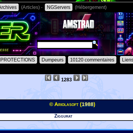
rchives
(Articles) -
NGServers
(Hébergement)
PROTECTIONS
Dumpeurs
10120 commentaires
Lien
1283
© Ariolasoft (
1988
)
Ziggurat