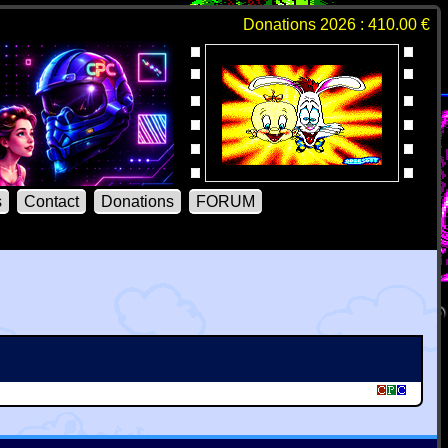
Donations 2026 : 410.00 €
s
Contact
Donations
FORUM