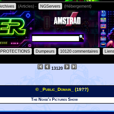
rchives
(Articles) -
NGServers
(Hébergement)
PROTECTIONS
Dumpeurs
10120 commentaires
Lien
13120
© _Public_Domain_ (
19??
)
The Noise'x Pictures Show