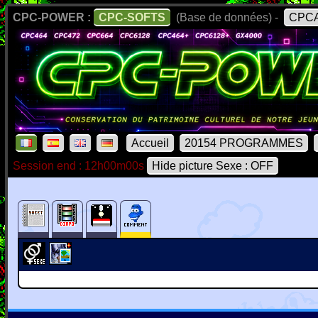
CPC-POWER :
CPC-SOFTS
(Base de données) -
CPCA
Accueil
20154 PROGRAMMES
Session end : 12h00m00s
Hide picture Sexe : OFF