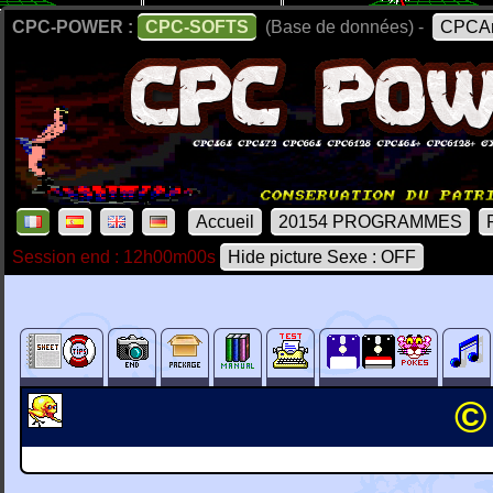
CPC-POWER :
CPC-SOFTS
(Base de données) -
CPCAr
Accueil
20154 PROGRAMMES
Session end : 12h00m00s
Hide picture Sexe : OFF
©