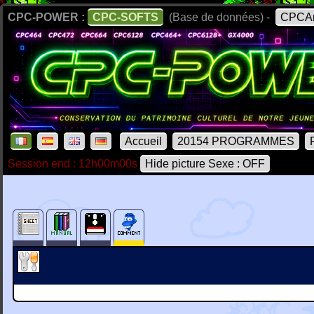
CPC-POWER :
CPC-SOFTS
(Base de données) -
CPCAr
Accueil
20154 PROGRAMMES
Session end : 12h00m00s
Hide picture Sexe : OFF