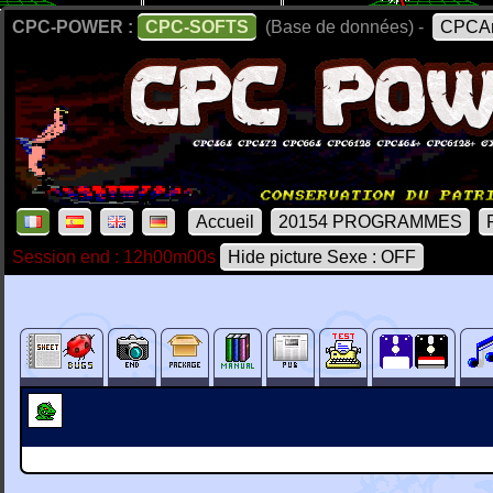
CPC-POWER :
CPC-SOFTS
(Base de données) -
CPCAr
Accueil
20154 PROGRAMMES
Session end : 12h00m00s
Hide picture Sexe : OFF