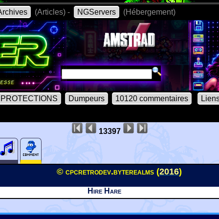
rchives
(Articles) -
NGServers
(Hébergement)
PROTECTIONS
Dumpeurs
10120 commentaires
Lien
13397
© cpcretrodev.byterealms (
2016
)
Hire Hare