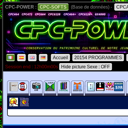
CPC-POWER :
CPC-SOFTS
(Base de données) -
CPCA
Accueil
20154 PROGRAMMES
Session end : 12h00m00s
Hide picture Sexe : OFF