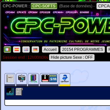
CPC-POWER :
CPC-SOFTS
(Base de données) -
CPCAr
Accueil
20154 PROGRAMMES
Session end : 12h00m00s
Hide picture Sexe : OFF