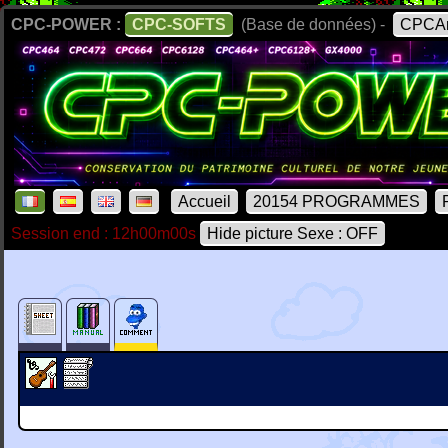
CPC-POWER :
CPC-SOFTS
(Base de données) -
CPCAr
Accueil
20154 PROGRAMMES
Session end : 12h00m00s
Hide picture Sexe : OFF