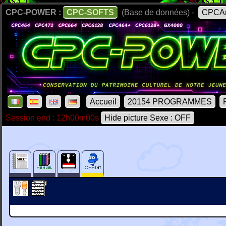
CPC-POWER :
CPC-SOFTS
(Base de données) -
CPCAr
Accueil
20154 PROGRAMMES
Session end : 12h00m00s
Hide picture Sexe : OFF