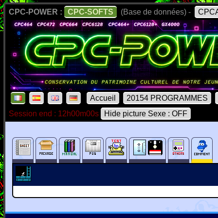
CPC-POWER :
CPC-SOFTS
(Base de données) -
CPCA
Accueil
20154 PROGRAMMES
Session end : 12h00m00s
Hide picture Sexe : OFF