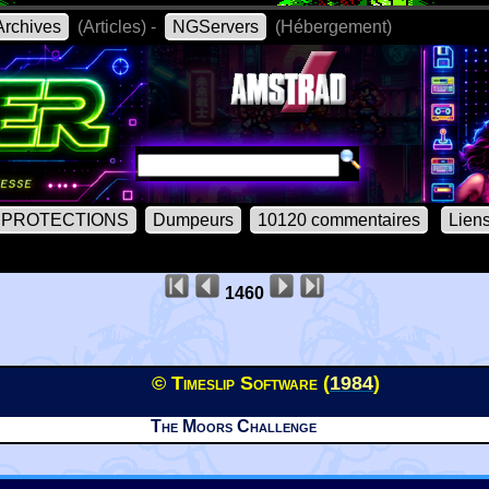
rchives
(Articles) -
NGServers
(Hébergement)
PROTECTIONS
Dumpeurs
10120 commentaires
Lien
1460
© Timeslip Software (
1984
)
The Moors Challenge