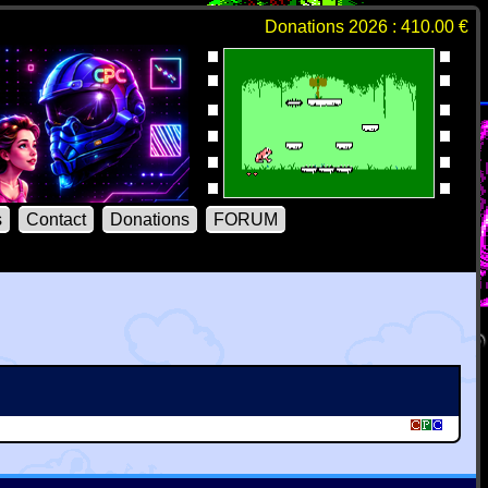
Donations 2026 : 410.00 €
s
Contact
Donations
FORUM