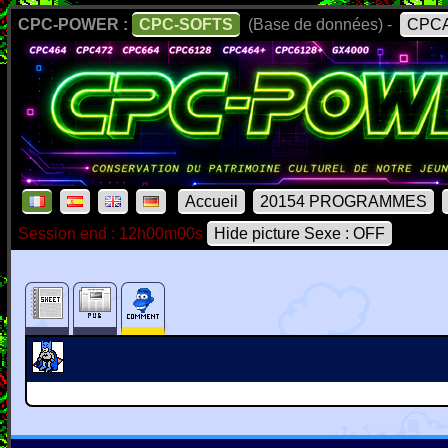
CPC-POWER :
CPC-SOFTS
(Base de données) -
CPCA
Accueil
20154 PROGRAMMES
Session end : 12h00m00s
Hide picture Sexe : OFF