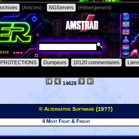
rchives
(Articles) -
NGServers
(Hébergement)
PROTECTIONS
Dumpeurs
10120 commentaires
Lien
14628
© Alternative Software (
19??
)
4 Most Fight & Fright