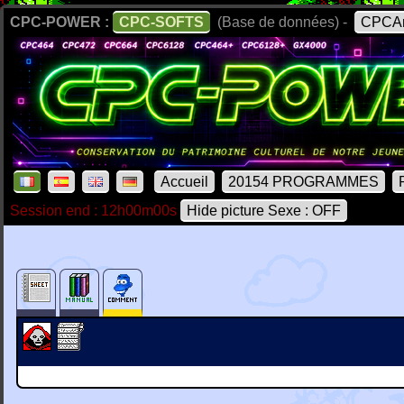
CPC-POWER :
CPC-SOFTS
(Base de données) -
CPCAr
Accueil
20154 PROGRAMMES
Session end : 12h00m00s
Hide picture Sexe : OFF