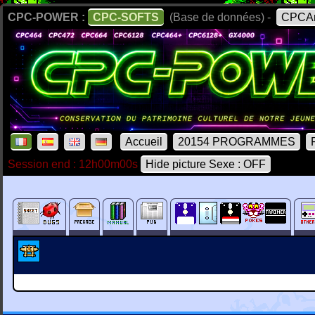
CPC-POWER :
CPC-SOFTS
(Base de données) -
CPCAr
Accueil
20154 PROGRAMMES
Session end : 12h00m00s
Hide picture Sexe : OFF