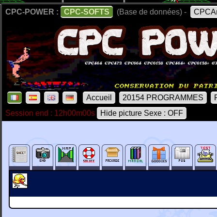
CPC-POWER :
CPC-SOFTS
(Base de données) -
CPCAr
Accueil
20154 PROGRAMMES
Session end : 12h00m00s
Hide picture Sexe : OFF