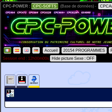
CPC-POWER :
CPC-SOFTS
(Base de données) -
CPCAr
Accueil
20154 PROGRAMMES
Session end : 12h00m00s
Hide picture Sexe : OFF