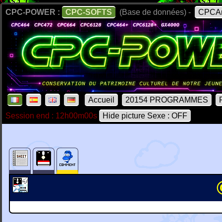
CPC-POWER :
CPC-SOFTS
(Base de données) -
CPCAr
Accueil
20154 PROGRAMMES
Session end : 12h00m00s
Hide picture Sexe : OFF