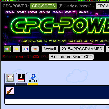
CPC-POWER :
CPC-SOFTS
(Base de données) -
CPCAr
Accueil
20154 PROGRAMMES
Session end : 12h00m00s
Hide picture Sexe : OFF