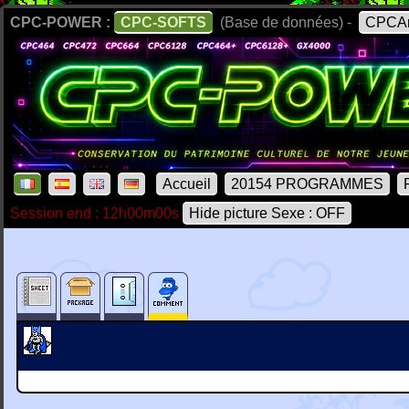
CPC-POWER :
CPC-SOFTS
(Base de données) -
CPCAr
Accueil
20154 PROGRAMMES
Session end : 12h00m00s
Hide picture Sexe : OFF