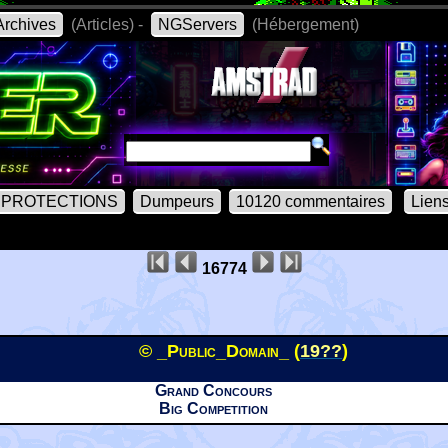
rchives
(Articles) -
NGServers
(Hébergement)
PROTECTIONS
Dumpeurs
10120 commentaires
Lien
16774
© _Public_Domain_ (
19??
)
Grand Concours
Big Competition