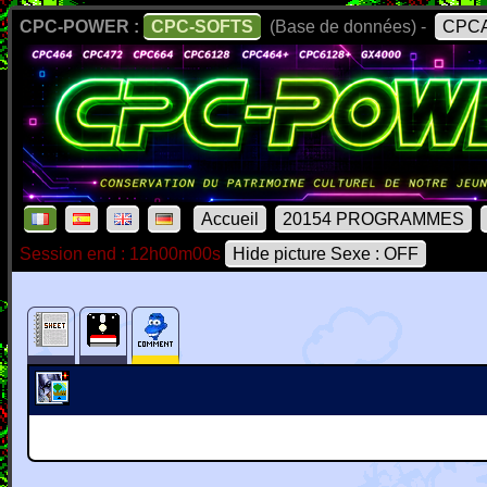
CPC-POWER :
CPC-SOFTS
(Base de données) -
CPCA
Accueil
20154 PROGRAMMES
Session end : 12h00m00s
Hide picture Sexe : OFF