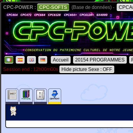
CPC-POWER :
CPC-SOFTS
(Base de données) -
CPCAr
Accueil
20154 PROGRAMMES
Session end : 12h00m00s
Hide picture Sexe : OFF