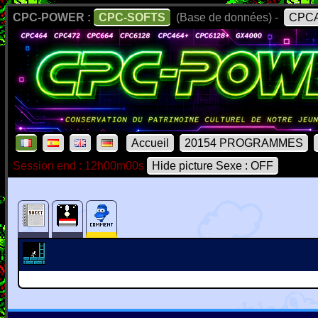
CPC-POWER :
CPC-SOFTS
(Base de données) -
CPCA
Accueil
20154 PROGRAMMES
Session end : 12h00m00s
Hide picture Sexe : OFF