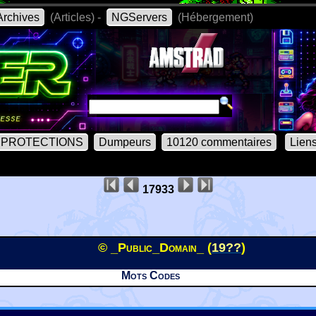
rchives
(Articles) -
NGServers
(Hébergement)
PROTECTIONS
Dumpeurs
10120 commentaires
Lien
17933
© _Public_Domain_ (
19??
)
Mots Codes