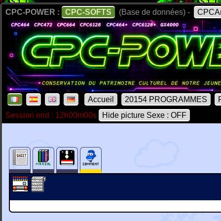
CPC-POWER :
CPC-SOFTS
(Base de données) -
CPCAr
Accueil
20154 PROGRAMMES
Session end : 12h00m00s
Hide picture Sexe : OFF