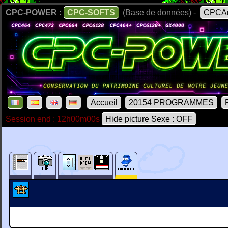
CPC-POWER :
CPC-SOFTS
(Base de données) -
CPCAr
Accueil
20154 PROGRAMMES
Session end : 12h00m00s
Hide picture Sexe : OFF