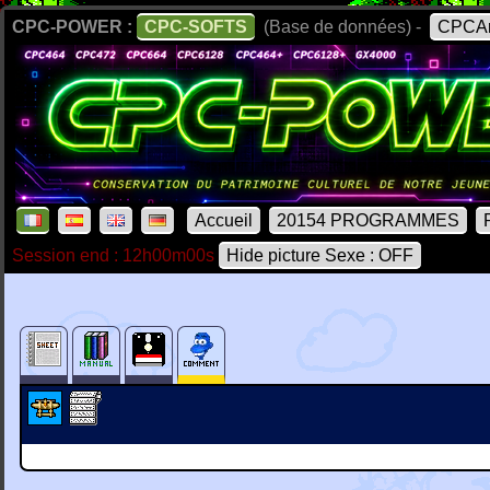
CPC-POWER :
CPC-SOFTS
(Base de données) -
CPCAr
Accueil
20154 PROGRAMMES
Session end : 12h00m00s
Hide picture Sexe : OFF