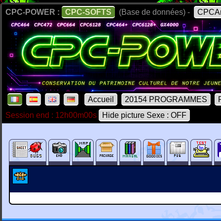
CPC-POWER :
CPC-SOFTS
(Base de données) -
CPCAr
Accueil
20154 PROGRAMMES
Session end : 12h00m00s
Hide picture Sexe : OFF