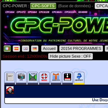
CPC-POWER :
CPC-SOFTS
(Base de données) -
CPCAr
Accueil
20154 PROGRAMMES
Session end : 12h00m00s
Hide picture Sexe : OFF
Une Disqu