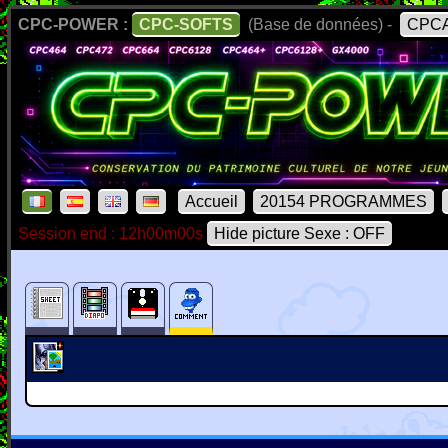
CPC-POWER :
CPC-SOFTS
(Base de données) -
CPCA
Accueil
20154 PROGRAMMES
Session end : 12h00m00s
Hide picture Sexe : OFF