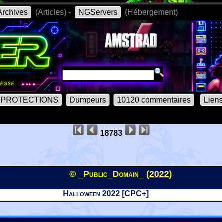
rchives
(Articles) -
NGServers
(Hébergement)
PROTECTIONS
Dumpeurs
10120 commentaires
Lien
18783
© _Public_Domain_ (
2022
)
Halloween 2022 [CPC+]