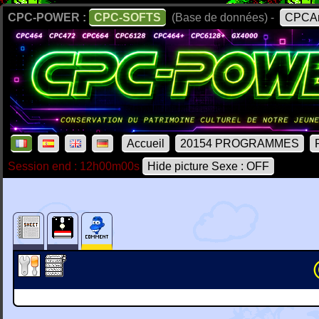
CPC-POWER :
CPC-SOFTS
(Base de données) -
CPCAr
Accueil
20154 PROGRAMMES
Session end : 12h00m00s
Hide picture Sexe : OFF