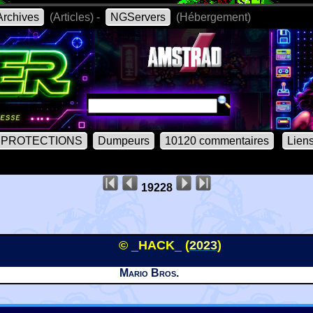
rchives
(Articles) -
NGServers
(Hébergement)
PROTECTIONS
Dumpeurs
10120 commentaires
Lien
19228
© _HACK_ (
2023
)
Mario Bros.