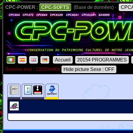
CPC-POWER :
CPC-SOFTS
(Base de données) -
CPCA
Accueil
20154 PROGRAMMES
Session end : 12h00m00s
Hide picture Sexe : OFF