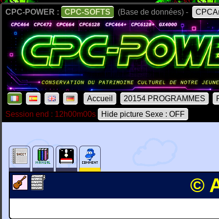
CPC-POWER :
CPC-SOFTS
(Base de données) -
CPCAr
Accueil
20154 PROGRAMMES
Session end : 12h00m00s
Hide picture Sexe : OFF
© 