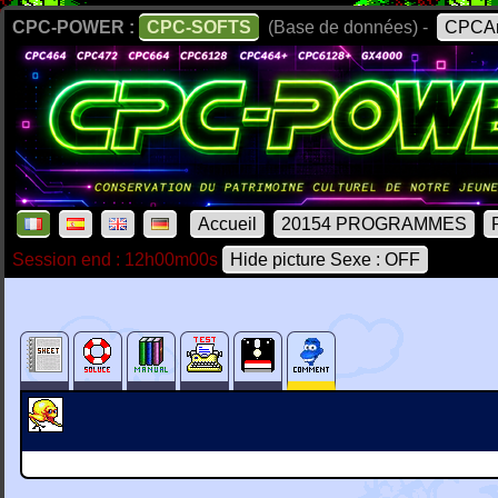
CPC-POWER :
CPC-SOFTS
(Base de données) -
CPCAr
Accueil
20154 PROGRAMMES
Session end : 12h00m00s
Hide picture Sexe : OFF