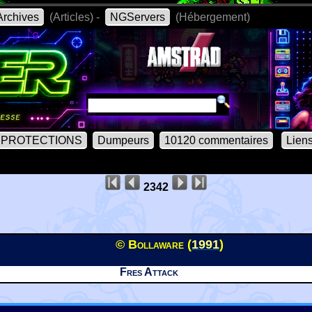
rchives
(Articles) -
NGServers
(Hébergement)
PROTECTIONS
Dumpeurs
10120 commentaires
Lien
2342
© Bollaware (
1991
)
Fres Attack