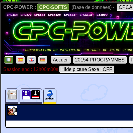
CPC-POWER :
CPC-SOFTS
(Base de données) -
CPCAr
Accueil
20154 PROGRAMMES
Session end : 12h00m00s
Hide picture Sexe : OFF