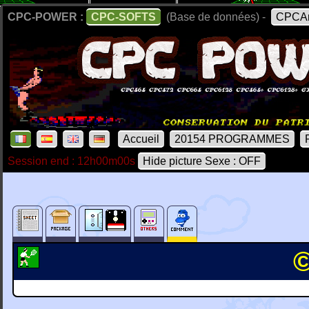
CPC-POWER :
CPC-SOFTS
(Base de données) -
CPCAr
Accueil
20154 PROGRAMMES
Session end : 12h00m00s
Hide picture Sexe : OFF
©