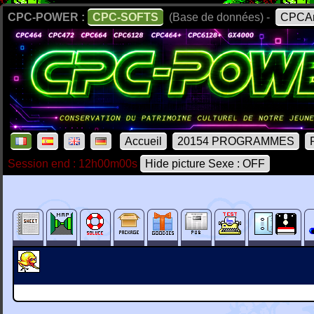
CPC-POWER :
CPC-SOFTS
(Base de données) -
CPCAr
Accueil
20154 PROGRAMMES
Session end : 12h00m00s
Hide picture Sexe : OFF