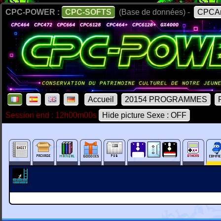
CPC-POWER :
CPC-SOFTS
(Base de données) -
CPCAr
Accueil
20154 PROGRAMMES
Session end : 12h00m00s
Hide picture Sexe : OFF