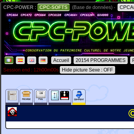
CPC-POWER :
CPC-SOFTS
(Base de données) -
CPCAr
Accueil
20154 PROGRAMMES
Session end : 12h00m00s
Hide picture Sexe : OFF