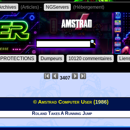
rchives
(Articles) -
NGServers
(Hébergement)
PROTECTIONS
Dumpeurs
10120 commentaires
Lien
3407
© Amstrad Computer User (
1986
)
Roland Takes A Running Jump