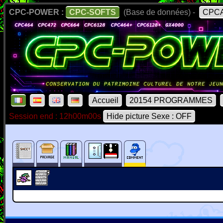
CPC-POWER :
CPC-SOFTS
(Base de données) -
CPCA
Accueil
20154 PROGRAMMES
Session end : 12h00m00s
Hide picture Sexe : OFF