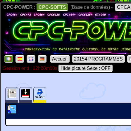
CPC-POWER :
CPC-SOFTS
(Base de données) -
CPCAr
Accueil
20154 PROGRAMMES
Session end : 12h00m00s
Hide picture Sexe : OFF