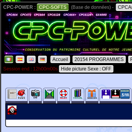
CPC-POWER :
CPC-SOFTS
(Base de données) -
CPCAr
Accueil
20154 PROGRAMMES
Session end : 12h00m00s
Hide picture Sexe : OFF