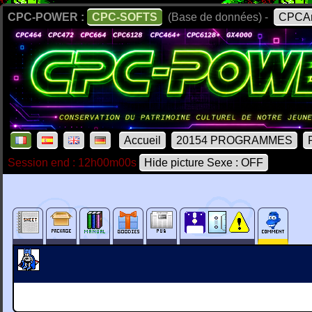
CPC-POWER :
CPC-SOFTS
(Base de données) -
CPCAr
Accueil
20154 PROGRAMMES
Session end : 12h00m00s
Hide picture Sexe : OFF