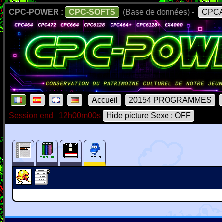
CPC-POWER :
CPC-SOFTS
(Base de données) -
CPCA
Accueil
20154 PROGRAMMES
Session end : 12h00m00s
Hide picture Sexe : OFF