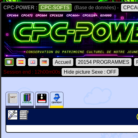
CPC-POWER :
CPC-SOFTS
(Base de données) -
CPCAr
Accueil
20154 PROGRAMMES
Session end : 12h00m00s
Hide picture Sexe : OFF