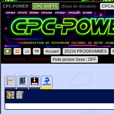
CPC-POWER :
CPC-SOFTS
(Base de données) -
CPCAr
Accueil
20154 PROGRAMMES
Session end : 12h00m00s
Hide picture Sexe : OFF