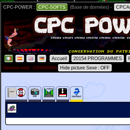
CPC-POWER :
CPC-SOFTS
(Base de données) -
CPCAr
Accueil
20154 PROGRAMMES
Session end : 12h00m00s
Hide picture Sexe : OFF